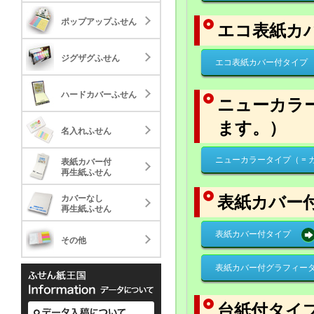
20.04
58.
ジグザグふせん
ポップアップふせん
30,000
30,000
エコ表紙カ
標準タイプ
ミニ
23.72
33.
ハードカバーふせん
ジグザグふせん
30,000
5,000
エコ表紙カバー付タイプ
標準タイプ
28.88
名入れふせん
ハードカバーふせん
30,000
ニューカラ
標準タイプ
40.81
ます。）
表紙カバー付
名入れふせん
30,000
再生紙ふせん
標準タイプ
89.59
ニューカラータイプ（ =
表紙カバー付
カバーなし
30,000
再生紙ふせん
再生紙ふせん
標準タイプ
236.13
表紙カバー
カバーなし
その他
1,000
再生紙ふせん
ケースタイプ
49.3
表紙カバー付タイプ
その他
1,000
表紙カバー付グラフィー
表紙カバー付グラフィ
表紙カバ
ータイプ
33.03
35.
カバーなし再生紙上質
30,000
カバーな
10,000
台紙付タイ