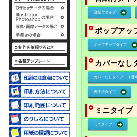
タイプ
タ
2つ折付箋＆メモタイ
パタパ
12.65
15.
プ
50.
台紙付タイプ
30,000
30,000
50.62
30,000
30,000
ポップアッ
ポップアップタイプ
カバーなし
名刺ポケット付タイプ
51.03
カバーなしタイプ （通
30,000
再生紙タイプ
ミニタイプ
ミニタイプ