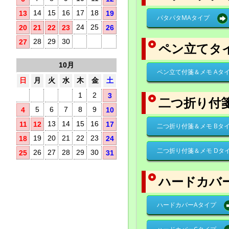
14
15
16
17
18
13
19
パタパタMAタイプ
24
25
20
21
22
23
26
28
29
30
27
ペン立てタ
10月
ペン立て付箋＆メモ Aタ
日
月
火
水
木
金
土
1
2
3
二つ折り付
5
6
7
8
9
4
10
13
14
15
16
11
12
17
二つ折り付箋＆メモ Bタ
19
20
21
22
23
18
24
二つ折り付箋＆メモ Dタ
26
27
28
29
30
25
31
ハードカバ
ハードカバーAタイプ