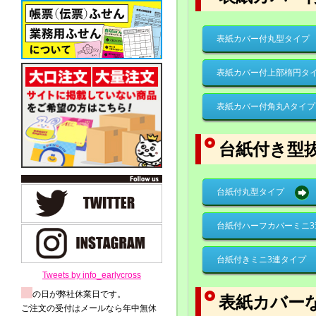
表紙カバー付丸型タイプ
表紙カバー付上部楕円タ
表紙カバー付角丸Aタイプ
台紙付き型
台紙付丸型タイプ
台紙付ハーフカバーミニ3
台紙付きミニ3連タイプ
Tweets by info_earlycross
の日が弊社休業日です。
表紙カバー
ご注文の受付はメールなら年中無休