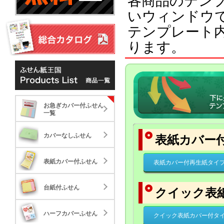
各商品のテン
いウィンドウで
テンプレート
ります。
お急ぎカバー付ふせん一覧
お急ぎカバー付ふせん
カバーなしふせん
お急ぎカバー付ふせん
一覧
NEW
NE
表紙カバー付ふせん
カバーなしふせん
表紙カバー
台紙付ふせん
表紙カバー付ふせん
表紙カバー付再生紙タイ
ハーフカバーふせん
台紙付ふせん
クイック表
クイック表紙カバー付タ
エコ
標準タイプ
大き
イプ
17.84
41.
22.061
ポップアップふせん
ハーフカバーふせん
30,000
クイック表紙カバー付タ
30,000
10,000
標準タイプ
大き