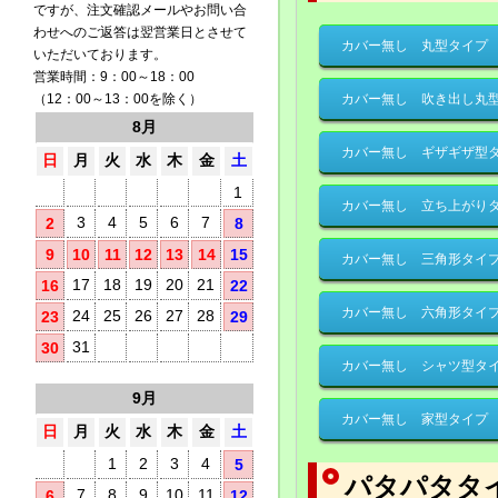
ですが、注文確認メールやお問い合
わせへのご返答は翌営業日とさせて
カバー無し 丸型タイプ
いただいております。
営業時間：9：00～18：00
カバー無し 吹き出し丸
（12：00～13：00を除く）
8月
カバー無し ギザギザ型
日
月
火
水
木
金
土
1
カバー無し 立ち上がり
3
4
5
6
7
2
8
9
10
11
12
13
14
15
カバー無し 三角形タイ
17
18
19
20
21
16
22
カバー無し 六角形タイ
24
25
26
27
28
23
29
31
30
カバー無し シャツ型タ
9月
カバー無し 家型タイプ
日
月
火
水
木
金
土
1
2
3
4
5
パタパタタ
7
8
9
10
11
6
12