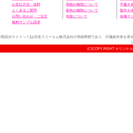
お支払方法・送料
用紙の種類について
手書き
よくあるご質問
刷色の種類について
製作を
お問い合わせ・ご注文
包装について
各種テ
無料サンプル請求
用語[ポストイット]は住友スリーエム株式会社の登録商標であり、付箋紙本体を
(C)COPY RIGHT オリジナル付