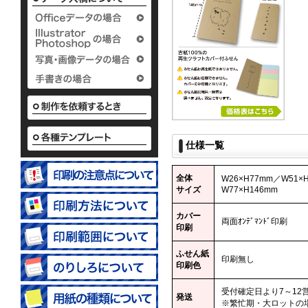
タイプ
タ
2つ折付箋＆メモタイ
パタパ
12.65
15.
プ
50.
30,000
30,000
50.62
30,000
30,000
仕様一覧
名刺ポケット付タイプ
51.03
30,000
全体
W26×H77mm／W51×
サイズ
W77×H146mm
カバー
両面ｵﾝﾃﾞﾏﾝﾄﾞ印刷
印刷
ふせん紙
印刷無し
印刷色
受付確定日より7～12
発送
※繁忙期・大ロットの