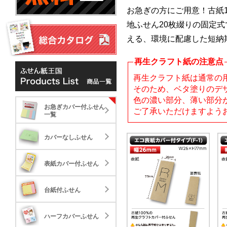
お急ぎの方にご用意！古紙
地ふせん20枚綴りの固定
える、環境に配慮した短納
再生クラフト紙の注意点
再生クラフト紙は通常の
お急ぎカバー付ふせん一覧
そのため、ベタ塗りのデ
色の濃い部分、薄い部分
お急ぎカバー付ふせん
カバーなしふせん
お急ぎカバー付ふせん
ご了承いただけますよう
一覧
NEW
NE
表紙カバー付ふせん
カバーなしふせん
台紙付ふせん
表紙カバー付ふせん
ハーフカバーふせん
台紙付ふせん
クイック表紙カバー付タ
エコ
標準タイプ
大き
イプ
17.84
41.
22.061
ポップアップふせん
ハーフカバーふせん
30,000
30,000
10,000
標準タイプ
大き