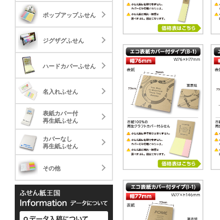
20.04
58.
ジグザグふせん
ポップアップふせん
30,000
30,000
標準タイプ
ミニ
23.72
33.
ハードカバーふせん
ジグザグふせん
30,000
5,000
標準タイプ
28.88
名入れふせん
ハードカバーふせん
30,000
標準タイプ
40.81
表紙カバー付
名入れふせん
30,000
再生紙ふせん
標準タイプ
89.59
表紙カバー付
カバーなし
30,000
再生紙ふせん
再生紙ふせん
標準タイプ
236.13
カバーなし
その他
1,000
再生紙ふせん
ケースタイプ
49.3
その他
1,000
表紙カバー付グラフィ
表紙カバ
ータイプ
33.03
35.
カバーなし再生紙上質
30,000
カバーな
10,000