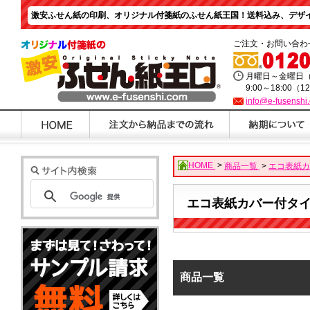
激安ふせん紙の印刷、オリジナル付箋紙のふせん紙王国！送料込み、デザイ
ご注文・お問い合わ
月曜日～金曜日
9:00～18:00（1
info@e-fusenshi
HOME
>
商品一覧
>
エコ表紙カ
エコ表紙カバー付タ
商品一覧