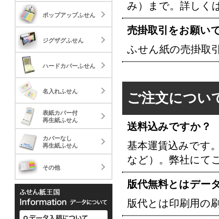
み）まで。詳しく
20.04
58.
ジグザグふせん
ポップアップふせん
30,000
30,000
標準タイプ
ミニ
売掛取引をお願い
23.72
33.
ハードカバーふせん
ジグザグふせん
30,000
5,000
ふせん紙の売掛取
標準タイプ
28.88
名入れふせん
ハードカバーふせん
30,000
標準タイプ
40.81
表紙カバー付
名入れふせん
30,000
ご注文につい
再生紙ふせん
標準タイプ
89.59
表紙カバー付
カバーなし
30,000
再生紙ふせん
送料込みですか？
再生紙ふせん
標準タイプ
236.13
カバーなし
その他
基本運賃込みです
1,000
再生紙ふせん
ケースタイプ
など）。弊社にて
49.3
その他
1,000
版代無料とはデー
表紙カバー付グラフィ
表紙カバ
ータイプ
版代とは印刷用の
33.03
35.
カバーなし再生紙上質
30,000
カバーな
10,000