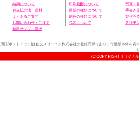
納期について
印刷範囲について
写真・
お支払方法・送料
用紙の種類について
手書き
よくあるご質問
刷色の種類について
製作を
お問い合わせ・ご注文
包装について
各種テ
無料サンプル請求
用語[ポストイット]は住友スリーエム株式会社の登録商標であり、付箋紙本体を
(C)COPY RIGHT オリジナル付