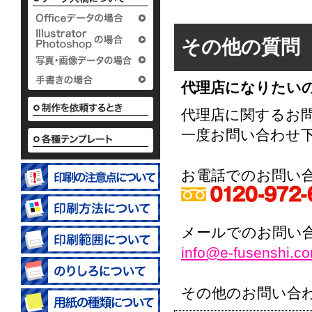
タイプ
タ
2つ折付箋＆メモタイ
パタパ
12.65
15.
プ
50.
30,000
30,000
50.62
30,000
その他の質問
30,000
代理店になりたい
代理店に関するお
一度お問い合わせ
名刺ポケット付タイプ
51.03
お電話でのお問い
30,000
メールでのお問い
info@e-fusenshi.c
その他のお問い合