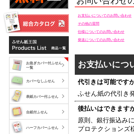
お問い合わせ
お支払いについてのお問い合わせ
その他の質問
仕様についてのお問い合わせ
発送についてのお問い合わせ
お急ぎカバー付ふせん一覧
お支払いにつ
お急ぎカバー付ふせん
カバーなしふせん
お急ぎカバー付ふせん
一覧
NEW
NE
表紙カバー付ふせん
代引きは可能です
カバーなしふせん
ふせん紙の代引き
台紙付ふせん
表紙カバー付ふせん
後払いはできます
ハーフカバーふせん
台紙付ふせん
クイック表紙カバー付タ
エコ
標準タイプ
大き
原則、銀行振込み
イプ
17.84
41.
22.061
ポップアップふせん
プロテクションズ
ハーフカバーふせん
30,000
30,000
10,000
標準タイプ
大き