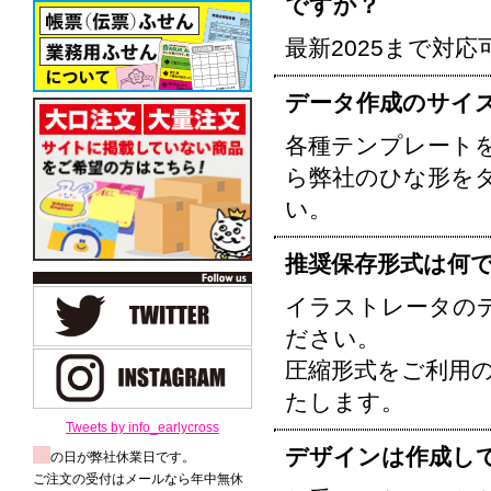
ですか？
最新2025まで対
データ作成のサイ
各種テンプレート
ら弊社のひな形を
い。
推奨保存形式は何
イラストレータのデ
ださい。
圧縮形式をご利用の場
たします。
Tweets by info_earlycross
デザインは作成し
の日が弊社休業日です。
ご注文の受付はメールなら年中無休