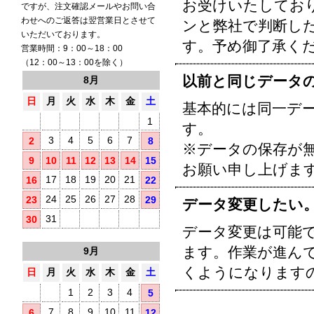
お受けいたしてお
ですが、注文確認メールやお問い合
わせへのご返答は翌営業日とさせて
ンと弊社で判断し
いただいております。
す。予め御了承く
営業時間：9：00～18：00
（12：00～13：00を除く）
以前と同じデータ
8月
日
月
火
水
木
金
土
基本的には同一デ
1
す。
3
4
5
6
7
2
8
※データの保存が
9
10
11
12
13
14
15
お願い申し上げま
17
18
19
20
21
16
22
24
25
26
27
28
23
29
データ変更したい
31
30
データ変更は可能
ます。作業が進ん
9月
くようになります
日
月
火
水
木
金
土
1
2
3
4
5
7
8
9
10
11
6
12