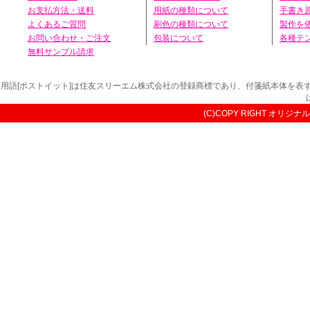
お支払方法・送料
用紙の種類について
手書き
よくあるご質問
刷色の種類について
製作を
お問い合わせ・ご注文
包装について
各種テ
無料サンプル請求
用語[ポストイット]は住友スリーエム株式会社の登録商標であり、付箋紙本体を
(C)COPY RIGHT オリジナル付