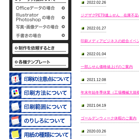
タイプ
タ
2022.02.26
2つ折付箋＆メモタイ
パタパ
12.65
15.
プ
50.
30,000
30,000
ジグザグPET9連ふせん 在庫不
50.62
30,000
30,000
2022.01.27
印刷メディアビジネスの総合イベント
2022.01.04
一部ふせん価格値上げのご案内
名刺ポケット付タイプ
51.03
30,000
2021.12.08
年末年始冬季休業（工場機械大規
2021.04.19
ゴールデンウィーク休暇のご案内
2020.03.26