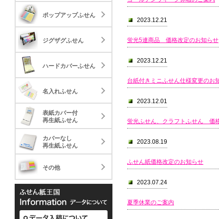
20.04
58.
ジグザグふせん
ポップアップふせん
30,000
30,000
2023.12.21
標準タイプ
ミニ
23.72
33.
ハードカバーふせん
蛍光5連商品 価格改定のお知らせ
ジグザグふせん
30,000
5,000
標準タイプ
28.88
2023.12.21
名入れふせん
ハードカバーふせん
30,000
標準タイプ
台紙付きミニふせん仕様変更のお
40.81
表紙カバー付
名入れふせん
30,000
再生紙ふせん
標準タイプ
2023.12.01
89.59
表紙カバー付
カバーなし
30,000
再生紙ふせん
蛍光ふせん、クラフトふせん 価
再生紙ふせん
標準タイプ
236.13
カバーなし
その他
2023.08.19
1,000
再生紙ふせん
ケースタイプ
49.3
ふせん紙価格改定のお知らせ
その他
1,000
2023.07.24
表紙カバー付グラフィ
表紙カバ
ータイプ
夏季休業のご案内
33.03
35.
カバーなし再生紙上質
30,000
カバーな
10,000