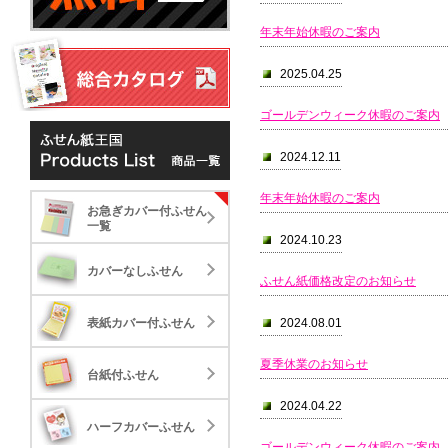
年末年始休暇のご案内
2025.04.25
ゴールデンウィーク休暇のご案内
2024.12.11
お急ぎカバー付ふせん一覧
年末年始休暇のご案内
お急ぎカバー付ふせん
カバーなしふせん
お急ぎカバー付ふせん
一覧
2024.10.23
NEW
NE
表紙カバー付ふせん
カバーなしふせん
ふせん紙価格改定のお知らせ
台紙付ふせん
表紙カバー付ふせん
2024.08.01
夏季休業のお知らせ
ハーフカバーふせん
台紙付ふせん
クイック表紙カバー付タ
エコ
標準タイプ
大き
イプ
2024.04.22
17.84
41.
22.061
ポップアップふせん
ハーフカバーふせん
30,000
30,000
10,000
標準タイプ
大き
ゴールデンウィーク休暇のご案内