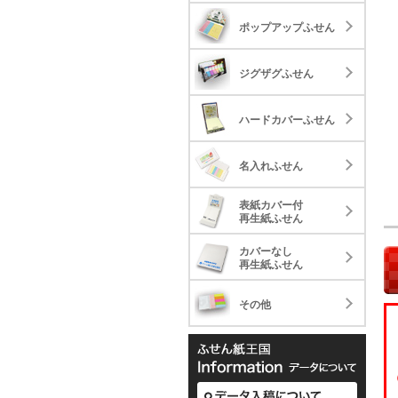
ジ
ポップアップふせん
ハ
ジグザグふせん
名
ハードカバーふせん
表
名入れふせん
再
表紙カバー付
カ
再生紙ふせん
再
カバーなし
そ
再生紙ふせん
その他
表
カ