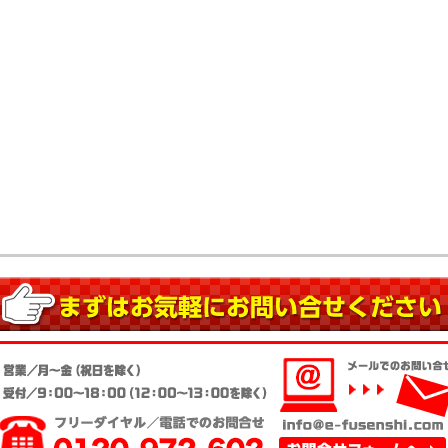
20.04
58.81
27.49
3
グザグふせん
30,000
30,000
30,000
30,00
標準タイプ
ミニタイプ
型抜きタイプ
23.72
33.08
52.7
ードカバーふせん
30,000
5,000
30,000
標準タイプ
28.88
入れふせん
30,000
標準タイプ
40.81
紙カバー付
30,000
生紙ふせん
標準タイプ
89.59
バーなし
30,000
生紙ふせん
標準タイプ
236.13
の他
1,000
ケースタイプ
49.3
1,000
紙カバー付グラフィ
表紙カバー付再生紙タ
ータイプ
イプ
33.03
35.03
バーなし再生紙上質
30,000
カバーなしグラフィー
10,000