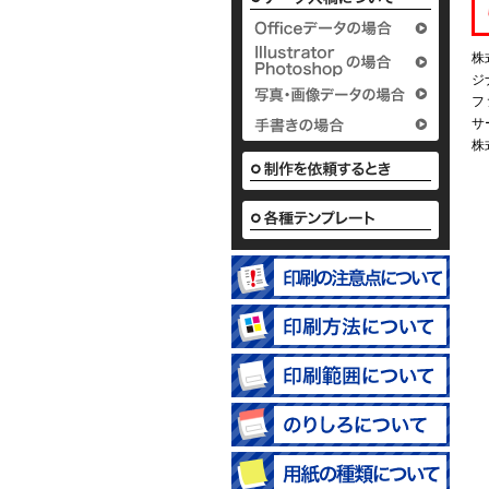
2
株
ジ
フ
サ
株
名