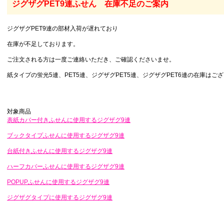
ジグザグPET9連ふせん 在庫不足のご案内
ジグザグPET9連の部材入荷が遅れており
在庫が不足しております。
ご注文される方は一度ご連絡いただき、ご確認くださいませ。
紙タイプの蛍光5連、PET5連、ジグザグPET5連、ジグザグPET6連の在庫は
急ぎカバー付ふせん一覧
バーなしふせん
急ぎカバー付ふせん
対象商品
表紙カバー付きふせんに使用するジグザグ9連
NEW
NEW
紙カバー付ふせん
ブックタイプふせんに使用するジグザグ9連
台紙付きふせんに使用するジグザグ9連
紙付ふせん
ハーフカバーふせんに使用するジグザグ9連
POPUPふせんに使用するジグザグ9連
ーフカバーふせん
クイック表紙カバー付タ
エコ表紙カバー付タイプ
標準タイプ
大きいタイプ
型抜きタイプ
ニュー
ジグザグタイプに使用するジグザグ9連
イプ
22.061
17.84
41.95
28.6
1
22.061
10,000
ップアップふせん
30,000
30,000
30,000
30,00
10,000
標準タイプ
大きいタイプ
ブックタイプ
型