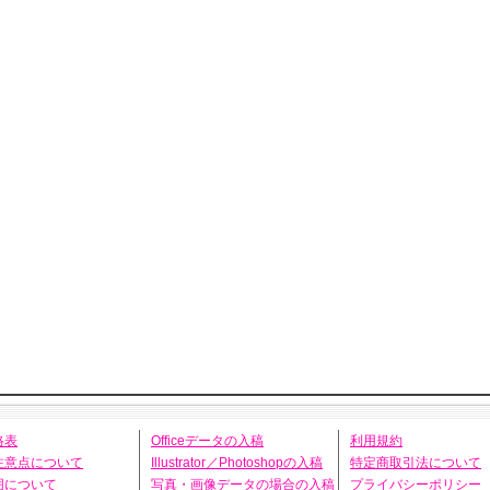
格表
Officeデータの入稿
利用規約
注意点について
Illustrator／Photoshopの入稿
特定商取引法について
囲について
写真・画像データの場合の入稿
プライバシーポリシー