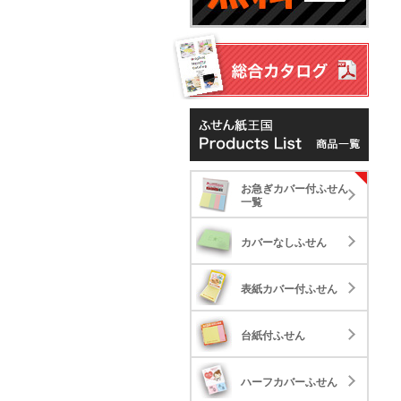
お
お急ぎカバー付ふせん
カ
お
一覧
表
カバーなしふせん
台
表紙カバー付ふせん
ハ
台紙付ふせん
ポ
ハーフカバーふせん