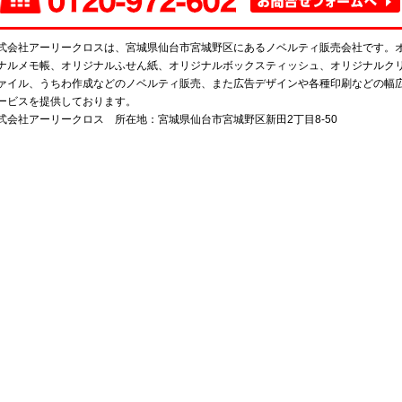
タイプ
タイプ
つ折付箋＆メモタイ
パタパタタイプ
ペン立てタイプ
ミ
12.65
15.36
プ
50.62
55.97
9
30,000
30,000
50.62
式会社アーリークロスは、宮城県仙台市宮城野区にあるノベルティ販売会社です。
30,000
30,000
1,000
30,000
ナルメモ帳、オリジナルふせん紙、オリジナルボックスティッシュ、オリジナルク
ァイル、うちわ作成などのノベルティ販売、また広告デザインや各種印刷などの幅
ービスを提供しております。
式会社アーリークロス 所在地：宮城県仙台市宮城野区新田2丁目8-50
刺ポケット付タイプ
51.03
30,000