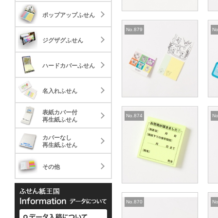
20.04
58.
ジグザグふせん
ポップアップふせん
30,000
30,000
2022.03.17
2
標準タイプ
ミニ
株式会社リフォーム
No.879
No
23.72
33.
産業新聞社 様
ハードカバーふせん
ジグザグふせん
30,000
5,000
(カバーなしタイプ)
標準タイプ
28.88
名入れふせん
ハードカバーふせん
30,000
標準タイプ
40.81
表紙カバー付
名入れふせん
30,000
再生紙ふせん
標準タイプ
2022.02.22
2
89.59
K・M 様
表紙カバー付
カバーなし
No.874
No
30,000
再生紙ふせん
(表紙カバー付タイ
再生紙ふせん
標準タイプ
プ)
236.13
カバーなし
その他
1,000
再生紙ふせん
プ
ケースタイプ
49.3
その他
1,000
表紙カバー付グラフィ
表紙カバ
2022.02.22
2
ータイプ
遊学館高等学校 様
No.870
No
33.03
35.
(カバーなしタイプ)
カバーなし再生紙上質
30,000
カバーな
10,000