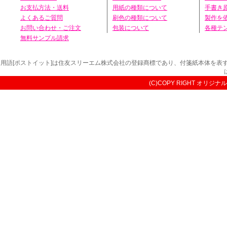
お支払方法・送料
用紙の種類について
手書き
よくあるご質問
刷色の種類について
製作を
お問い合わせ・ご注文
包装について
各種テ
無料サンプル請求
用語[ポストイット]は住友スリーエム株式会社の登録商標であり、付箋紙本体を
(C)COPY RIGHT オリジナル付