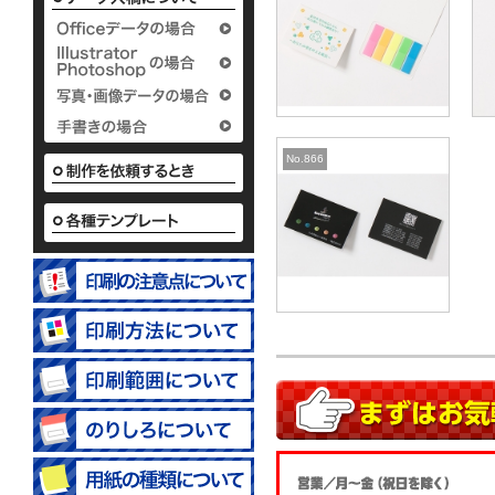
タイプ
タ
2つ折付箋＆メモタイ
パタパ
12.65
15.
プ
50.
30,000
30,000
50.62
30,000
30,000
2022.02.22
2
八王子薬剤センター
No.866
様
(ブックタイプ)
名刺ポケット付タイプ
51.03
30,000
2022.01.11
社会福祉法人煌徳会
様
(表紙カバー付タイ
プ)