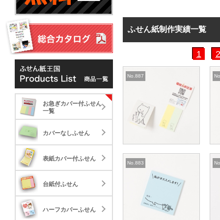
ふせん紙制作実績一覧
1
No.887
No
お急ぎカバー付ふせん一覧
お急ぎカバー付ふせん
カバーなしふせん
お急ぎカバー付ふせん
一覧
NEW
NE
表紙カバー付ふせん
カバーなしふせん
2022.03.17
2
台紙付ふせん
表紙カバー付ふせん
株式会社アクション
No.883
No
様
(表紙カバー付タイ
ハーフカバーふせん
台紙付ふせん
プ)
クイック表紙カバー付タ
エコ
標準タイプ
大き
イプ
17.84
41.
22.061
ポップアップふせん
ハーフカバーふせん
30,000
30,000
10,000
標準タイプ
大き