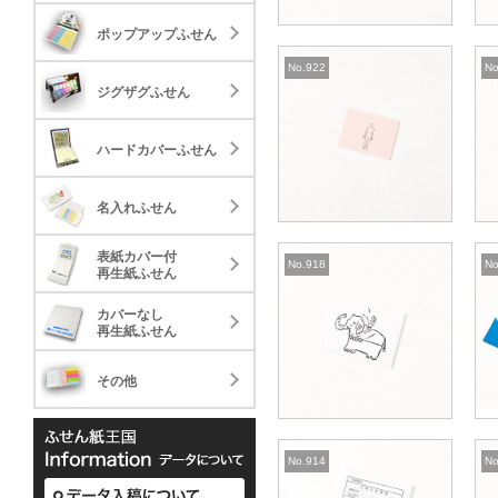
20.04
58.
ジグザグふせん
ポップアップふせん
30,000
30,000
2022.07.15
2
標準タイプ
ミニ
西日本印刷 様
No.922
No
23.72
33.
(台紙付タイプ)
ハードカバーふせん
ジグザグふせん
30,000
5,000
標準タイプ
28.88
名入れふせん
ハードカバーふせん
30,000
標準タイプ
40.81
表紙カバー付
名入れふせん
30,000
再生紙ふせん
標準タイプ
2022.07.15
2
89.59
法政大学 様
表紙カバー付
カバーなし
No.918
No
30,000
再生紙ふせん
(カバーなしタイプ)
再生紙ふせん
標準タイプ
236.13
カバーなし
その他
1,000
再生紙ふせん
ケースタイプ
49.3
その他
1,000
表紙カバー付グラフィ
表紙カバ
2022.07.15
2
ータイプ
オイワイオイワイ 様
No.914
No
33.03
35.
(カバーなしタイプ)
カバーなし再生紙上質
30,000
カバーな
10,000