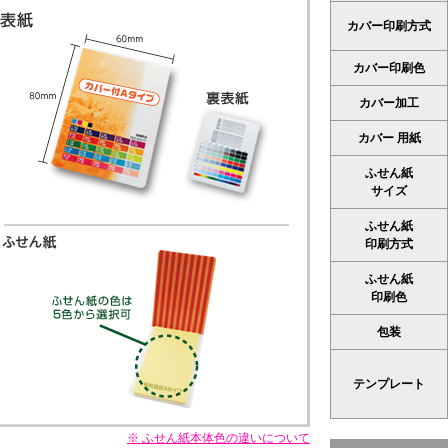
ータイプ
イプ
33.03
35.03
カバー印刷方式
30,000
10,000
バーなし再生紙上質
カバーなしグラフィー
タイプ
タイプ
カバー印刷色
12.65
15.36
つ折付箋＆メモタイ
パタパタタイプ
ペン立てタイプ
ミ
30,000
プ
30,000
50.62
55.97
9
カバー加工
50.62
30,000
30,000
1,000
30,000
カバー 用紙
ふせん紙
サイズ
ふせん紙
印刷方式
ふせん紙
刺ポケット付タイプ
印刷色
51.03
30,000
包装
テンプレート
※ ふせん紙本体色の違いについて