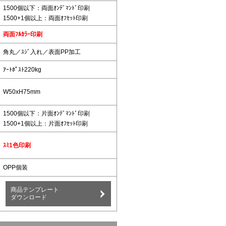
1500
個以下：両面ｵﾝﾃﾞﾏﾝﾄﾞ印刷
1500
+1個以上：両面ｵﾌｾｯﾄ印刷
両面ﾌﾙｶﾗｰ印刷
ニ箱タイプ
6.47
角丸／ｽｼﾞ入れ／表面PP加工
ｱｰﾄﾎﾟｽﾄ220kg
W50xH75mm
1500
個以下：片面ｵﾝﾃﾞﾏﾝﾄﾞ印刷
1500
+1個以上：片面ｵﾌｾｯﾄ印刷
ｽﾐ1色印刷
OPP個装
商品テンプレート
ダウンロード