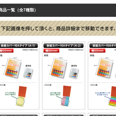
商品一覧（全7種類）
急ぎカバー付ふせん一覧
急ぎカバー付ふせん
バーなしふせん
NEW
NEW
紙カバー付ふせん
紙付ふせん
クイック表紙カバー付タ
エコ表紙カバー付タイプ
ーフカバーふせん
標準タイプ
大きいタイプ
型抜きタイプ
ニュー
イプ
22.061
17.84
41.95
28.6
1
22.061
10,000