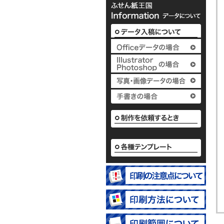
カ
2
名