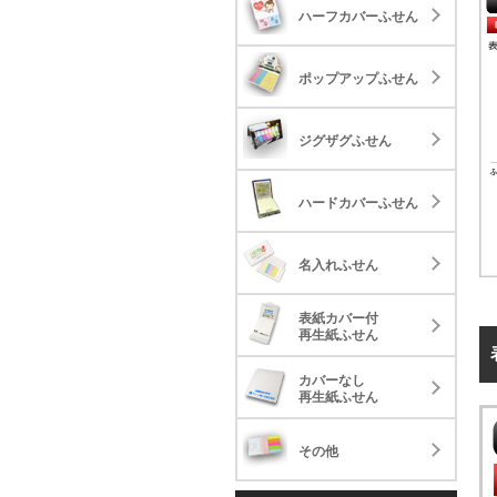
ポ
ハーフカバーふせん
ジ
ポップアップふせん
ハ
ジグザグふせん
名
ハードカバーふせん
表
名入れふせん
再
表紙カバー付
カ
再生紙ふせん
再
カバーなし
そ
再生紙ふせん
その他
表