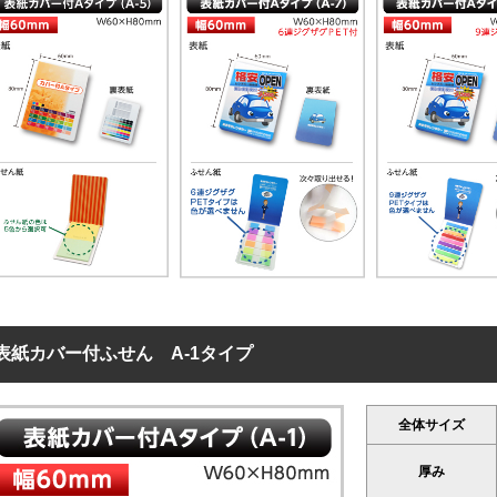
30,000
30,000
30,000
30,00
10,000
ップアップふせん
標準タイプ
大きいタイプ
ブックタイプ
型
20.04
58.81
27.49
3
30,000
30,000
30,000
30,00
グザグふせん
標準タイプ
ミニタイプ
型抜きタイプ
23.72
33.08
52.7
30,000
5,000
30,000
ードカバーふせん
標準タイプ
28.88
30,000
入れふせん
標準タイプ
40.81
30,000
紙カバー付
標準タイプ
生紙ふせん
89.59
30,000
バーなし
標準タイプ
生紙ふせん
表紙カバー付ふせん A-1タイプ
236.13
1,000
の他
ケースタイプ
49.3
全体サイズ
1,000
厚み
紙カバー付グラフィ
表紙カバー付再生紙タ