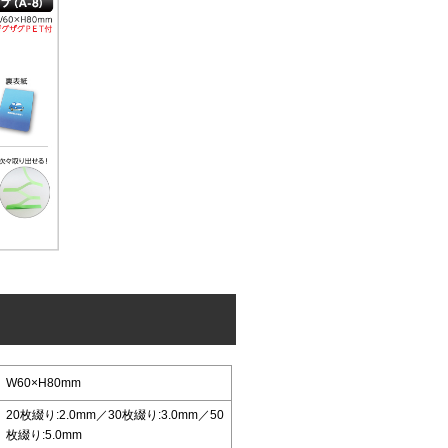
0
抜きタイプ
3.03
0
W60×H80mm
20枚綴り:2.0mm／30枚綴り:3.0mm／50
枚綴り:5.0mm