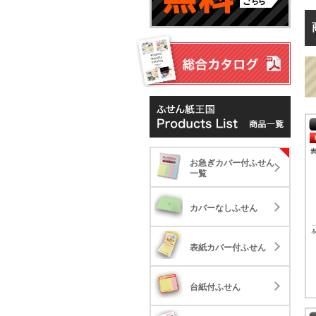
お
お急ぎカバー付ふせん
お
カ
一覧
表
カバーなしふせん
台
表紙カバー付ふせん
ハ
台紙付ふせん